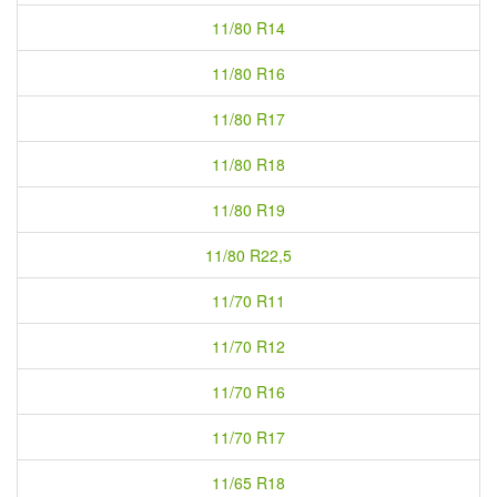
11/80 R14
11/80 R16
11/80 R17
11/80 R18
11/80 R19
11/80 R22,5
11/70 R11
11/70 R12
11/70 R16
11/70 R17
11/65 R18