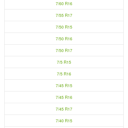
7/60 R16
7/55 R17
7/50 R15
7/50 R16
7/50 R17
7/5 R15
7/5 R16
7/45 R15
7/45 R16
7/45 R17
7/40 R15