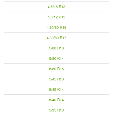
4,5/15 R13
4,5/12 R13
4,60/80 R16
4,60/80 R17
5/80 R13
5/80 R14
5/80 R15
5/45 R13
5/45 R14
5/40 R14
5/35 R13