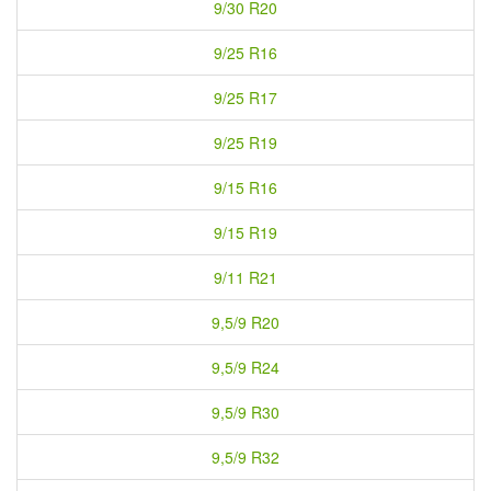
9/30 R20
9/25 R16
9/25 R17
9/25 R19
9/15 R16
9/15 R19
9/11 R21
9,5/9 R20
9,5/9 R24
9,5/9 R30
9,5/9 R32