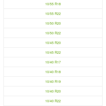
10/55 R18
10/55 R22
10/50 R20
10/50 R22
10/45 R20
10/45 R22
10/40 R17
10/40 R18
10/40 R19
10/40 R20
10/40 R22