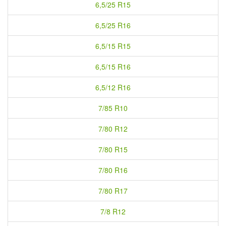
6,5/25 R15
6,5/25 R16
6,5/15 R15
6,5/15 R16
6,5/12 R16
7/85 R10
7/80 R12
7/80 R15
7/80 R16
7/80 R17
7/8 R12