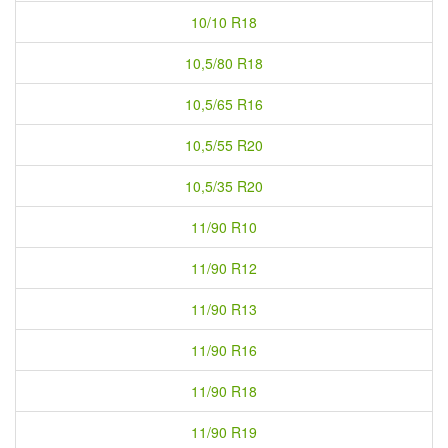
10/10 R18
10,5/80 R18
10,5/65 R16
10,5/55 R20
10,5/35 R20
11/90 R10
11/90 R12
11/90 R13
11/90 R16
11/90 R18
11/90 R19