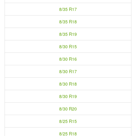
8/35 R17
8/35 R18
8/35 R19
8/30 R15
8/30 R16
8/30 R17
8/30 R18
8/30 R19
8/30 R20
8/25 R15
8/25 R18