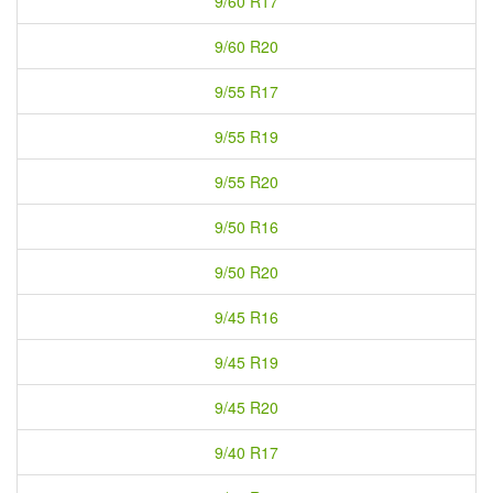
9/60 R17
9/60 R20
9/55 R17
9/55 R19
9/55 R20
9/50 R16
9/50 R20
9/45 R16
9/45 R19
9/45 R20
9/40 R17