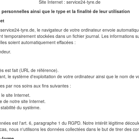
Site Internet : service24-tyre.de
ersonnelles ainsi que le type et la finalité de leur utilisation
net
t service24-tyre.de, le navigateur de votre ordinateur envoie automati
ont temporairement stockées dans un fichier journal. Les informations s
elles soient automatiquement effacées :
ndeur.
cès est fait (URL de référence).
éant, le système d'exploitation de votre ordinateur ainsi que le nom de v
s par nos soins aux fins suivantes :
e site Internet.
e de notre site Internet.
 stabilité du système.
nnées est l'art. 6, paragraphe 1 du RGPD. Notre intérêt légitime découl
as, nous n'utilisons les données collectées dans le but de tirer des c
e-forme