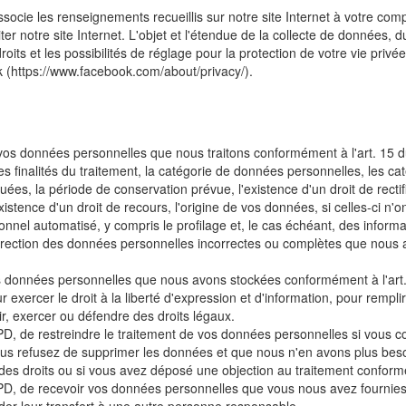
ocie les renseignements recueillis sur notre site Internet à votre c
 notre site Internet. L'objet et l'étendue de la collecte de données, du 
its et les possibilités de réglage pour la protection de votre vie privé
 (https://www.facebook.com/about/privacy/).
os données personnelles que nous traitons conformément à l'art. 15 d
s finalités du traitement, la catégorie de données personnelles, les ca
ées, la période de conservation prévue, l'existence d'un droit de rectifi
xistence d'un droit de recours, l'origine de vos données, si celles-ci n'o
nnel automatisé, y compris le profilage et, le cas échéant, des informati
ection des données personnelles incorrectes ou complètes que nous 
 données personnelles que nous avons stockées conformément à l'art
 exercer le droit à la liberté d'expression et d'information, pour rempli
oir, exercer ou défendre des droits légaux.
, de restreindre le traitement de vos données personnelles si vous con
vous refusez de supprimer les données et que nous n'en avons plus bes
e des droits ou si vous avez déposé une objection au traitement confor
D, de recevoir vos données personnelles que vous nous avez fournies d