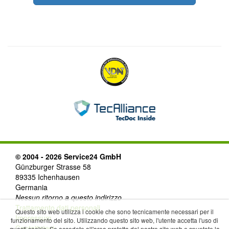
© 2004 - 2026 Service24 GmbH
Günzburger Strasse 58
89335 Ichenhausen
Germania
Nessun ritorno a questo indirizzo
Trattamento dati personali
Questo sito web utilizza i cookie che sono tecnicamente necessari per il
Impressum
funzionamento del sito. Utilizzando questo sito web, l'utente accetta l'uso di
Contattateci
questi cookie. Se accedete all'area protetta del nostro sito web e spuntate la