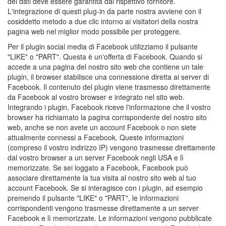
dei dati deve essere garantita dal rispettivo fornitore.
L'integrazione di questi plug-in da parte nostra avviene con il
cosiddetto metodo a due clic intorno ai visitatori della nostra
pagina web nel miglior modo possibile per proteggere.
Per il plugin social media di Facebook utilizziamo il pulsante
"LIKE" o "PART". Questa è un'offerta di Facebook. Quando si
accede a una pagina del nostro sito web che contiene un tale
plugin, il browser stabilisce una connessione diretta ai server di
Facebook. Il contenuto del plugin viene trasmesso direttamente
da Facebook al vostro browser e integrato nel sito web.
Integrando i plugin, Facebook riceve l'informazione che il vostro
browser ha richiamato la pagina corrispondente del nostro sito
web, anche se non avete un account Facebook o non siete
attualmente connessi a Facebook. Queste informazioni
(compreso il vostro indirizzo IP) vengono trasmesse direttamente
dal vostro browser a un server Facebook negli USA e lì
memorizzate. Se sei loggato a Facebook, Facebook può
associare direttamente la tua visita al nostro sito web al tuo
account Facebook. Se si interagisce con i plugin, ad esempio
premendo il pulsante "LIKE" o "PART", le informazioni
corrispondenti vengono trasmesse direttamente a un server
Facebook e lì memorizzate. Le informazioni vengono pubblicate