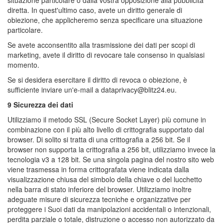
situazione particolare o dalla vostra opposizione alla pubblicità
diretta. In quest'ultimo caso, avete un diritto generale di
obiezione, che applicheremo senza specificare una situazione
particolare.
Se avete acconsentito alla trasmissione dei dati per scopi di
marketing, avete il diritto di revocare tale consenso in qualsiasi
momento.
Se si desidera esercitare il diritto di revoca o obiezione, è
sufficiente inviare un'e-mail a dataprivacy@blitz24.eu.
9 Sicurezza dei dati
Utilizziamo il metodo SSL (Secure Socket Layer) più comune in
combinazione con il più alto livello di crittografia supportato dal
browser. Di solito si tratta di una crittografia a 256 bit. Se il
browser non supporta la crittografia a 256 bit, utilizziamo invece la
tecnologia v3 a 128 bit. Se una singola pagina del nostro sito web
viene trasmessa in forma crittografata viene indicata dalla
visualizzazione chiusa del simbolo della chiave o del lucchetto
nella barra di stato inferiore del browser. Utilizziamo inoltre
adeguate misure di sicurezza tecniche e organizzative per
proteggere i Suoi dati da manipolazioni accidentali o intenzionali,
perdita parziale o totale, distruzione o accesso non autorizzato da