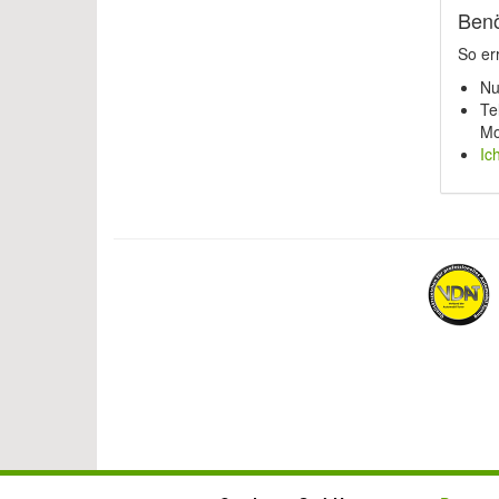
Benö
So er
Nu
Te
Mo
Ic