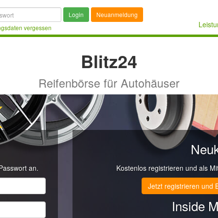
Login
Neuanmeldung
Leist
gsdaten vergessen
Blitz
24
Reifenbörse für Autohäuser
Neu
Passwort an.
Kostenlos registrieren und als Mitg
e
Jetzt registrieren und 
- LEAO R701 155/80 R13 84N (D,D,
Inside M