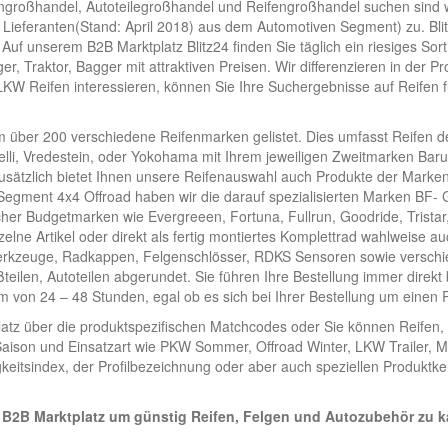
ngroßhandel, Autoteilegroßhandel und Reifengroßhandel suchen sind w
 Lieferanten(Stand: April 2018) aus dem Automotiven Segment) zu. Blit
Auf unserem B2B Marktplatz Blitz24 finden Sie täglich ein riesiges So
r, Traktor, Bagger mit attraktiven Preisen. Wir differenzieren in der
LKW Reifen interessieren, können Sie Ihre Suchergebnisse auf Reifen f
em über 200 verschiedene Reifenmarken gelistet. Dies umfasst Reifen d
elli, Vredestein, oder Yokohama mit Ihrem jeweiligen Zweitmarken Baru
usätzlich bietet Ihnen unsere Reifenauswahl auch Produkte der Marken
egment 4x4 Offroad haben wir die darauf spezialisierten Marken BF- 
cher Budgetmarken wie Evergreeen, Fortuna, Fullrun, Goodride, Trista
zelne Artikel oder direkt als fertig montiertes Komplettrad wahlweise
erkzeuge, Radkappen, Felgenschlösser, RDKS Sensoren sowie verschi
teilen, Autoteilen abgerundet. Sie führen Ihre Bestellung immer direk
von 24 – 48 Stunden, egal ob es sich bei Ihrer Bestellung um einen Re
latz über die produktspezifischen Matchcodes oder Sie können Reifen, 
ison und Einsatzart wie PKW Sommer, Offroad Winter, LKW Trailer, M
keitsindex, der Profilbezeichnung oder aber auch speziellen Produktk
 B2B Marktplatz um günstig Reifen, Felgen und Autozubehör zu k