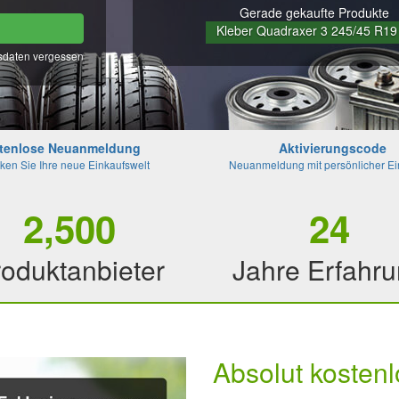
Gerade gekaufte Produkte
Kleber Quadraxer 3 245/45 R19 
daten vergessen
Bridgestone TURANZA 6 275/35 R
tenlose Neuanmeldung
Aktivierungscode
ken Sie Ihre neue Einkaufswelt
Neuanmeldung mit persönlicher E
2,500
24
oduktanbieter
Jahre Erfahr
Absolut kostenl