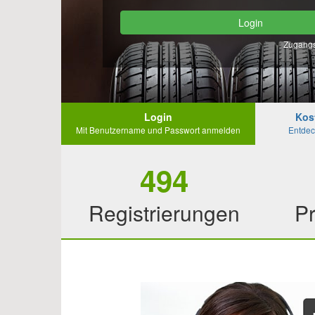
Login
Zugangs
Login
Kos
Mit Benutzername und Passwort anmelden
Entdec
494
Registrierungen
Pr