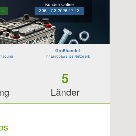
Kunden Online
...
306 - 7.8.2026 17:13
 ...
Großhandel
inladung
Ihr Europaweites Netzwerk
5
ung
Länder
os