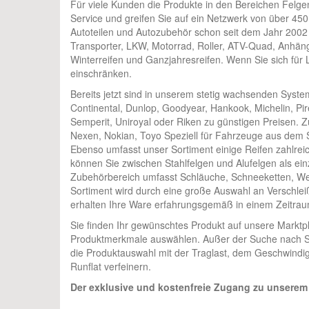
Für viele Kunden die Produkte in den Bereichen Felge
Service und greifen Sie auf ein Netzwerk von über 450
Autoteilen und Autozubehör schon seit dem Jahr 2002 
Transporter, LKW, Motorrad, Roller, ATV-Quad, Anhänge
Winterreifen und Ganzjahresreifen. Wenn Sie sich für 
einschränken.
Bereits jetzt sind in unserem stetig wachsenden Syst
Continental, Dunlop, Goodyear, Hankook, Michelin, Pir
Semperit, Uniroyal oder Riken zu günstigen Preisen. Z
Nexen, Nokian, Toyo Speziell für Fahrzeuge aus dem S
Ebenso umfasst unser Sortiment einige Reifen zahlrei
können Sie zwischen Stahlfelgen und Alufelgen als ein
Zubehörbereich umfasst Schläuche, Schneeketten, W
Sortiment wird durch eine große Auswahl an Verschleiß
erhalten Ihre Ware erfahrungsgemäß in einem Zeitraum 
Sie finden Ihr gewünschtes Produkt auf unsere Marktp
Produktmerkmale auswählen. Außer der Suche nach Sa
die Produktauswahl mit der Traglast, dem Geschwindig
Runflat verfeinern.
Der exklusive und kostenfreie Zugang zu unserem