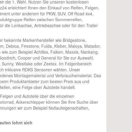
ir die 1. Wahl. Nutzen Sie unseren kostenlosen
z24 erleichtert Ihnen den Einkauf von Reifen, Felgen,
rtiment unter anderem für PKW, SUV, Off Road 4x4,
 Produktgruppe Reifen zwischen Sommerreifen,
ür die Lenkachse, Antriebsachse oder für den Trailer
er bekannte Markenhersteller wie Bridgestone,
m, Debica, Firestone, Fulda, Kleber, Maloya, Matador,
 wie zum Beispiel Achilles, Falken, Maxxis, Nankang,
Goodrich, Cooper und General für Sie zur Auswahl.
r, Sunny, Westlake oder Zeetex. Im Felgenbereich
 auch inklusive RDKS Sensoren wählen. Unser
edenes Montagematerial und Verbrauchsmaterial. Das
t beim Produktanbieter zum besten Preis aus und
ifen, eine Felge ober Autoteile handelt.
Felgen und Autoteile über die einzelnen
otorrad, Ackerschlepper können Sie Ihre Suche über
ennungen wir zum Beispiel Notlaufeigenschaften,
aufen lohnt sich