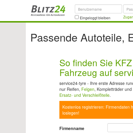
Zugan
Eingeloggt bleiben
Passende Autoteile, E
So finden Sie KFZ T
Fahrzeug auf serv
service24-tyre - Ihre erste Adresse run
nur Reifen,
Felgen
, Kompletträder und
Ersatz- und Verschleißteile
.
Kostenlos registrieren: Firmendaten h
loslegen!
Firmenname