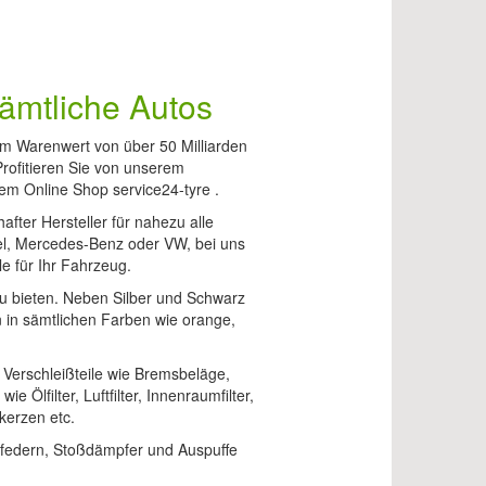
 sämtliche Autos
nem Warenwert von über 50 Milliarden
rofitieren Sie von unserem
m Online Shop service24-tyre .
after Hersteller für nahezu alle
l, Mercedes-Benz oder VW, bei uns
le für Ihr Fahrzeug.
zu bieten. Neben Silber und Schwarz
n in sämtlichen Farben wie orange,
 Verschleißteile wie Bremsbeläge,
e Ölfilter, Luftfilter, Innenraumfilter,
dkerzen etc.
sfedern, Stoßdämpfer und Auspuffe