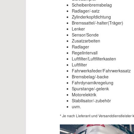
Scheibenbremsbelag
Radlager/-satz
Zylinderkopfdichtung
Bremssattel/-halter(Träger)
Lenker
Sensor/Sonde
Zusatzarbeiten
Radlager
Regelintervall
Luftfilter/Luftfilterkasten
Luftfilter
Fahrwerksfeder/Fahrwerkssatz
Bremsbelag/-backe
Fahrdynamikregelung
Spurstange/-gelenk
Motorelektrik
Stabilisator/-zubehör
uvm.
* Je nach Lieferant und Versanddienstleist