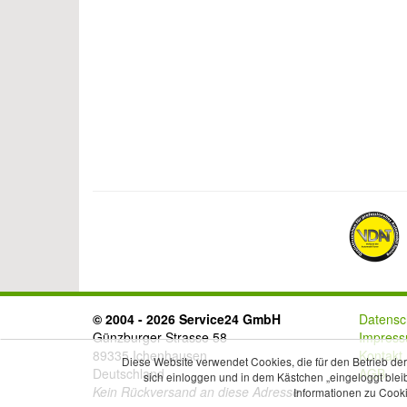
© 2004 - 2026 Service24 GmbH
Datensc
Günzburger Strasse 58
Impres
89335 Ichenhausen
Kontakt
Diese Website verwendet Cookies, die für den Betrieb de
Deutschland
AGB
sich einloggen und in dem Kästchen „eingeloggt blei
Kein Rückversand an diese Adresse
Informationen zu Cooki