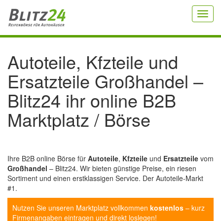
Toggl
navig
Autoteile, Kfzteile und
Ersatzteile Großhandel –
Blitz24 ihr online B2B
Marktplatz / Börse
Ihre B2B online Börse für
Autoteile
,
Kfzteile
und
Ersatzteile
vom
Großhandel
– Blitz24. Wir bieten günstige Preise, ein riesen
Sortiment und einen erstklassigen Service. Der Autoteile-Markt
#1.
Nutzen Sie unseren Marktplatz vollkommen
kostenlos
– kurz
Firmenangaben eintragen und direkt loslegen!