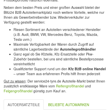
Produktportfolio natürlich ebenfalls.
Neben dem besten Preis und einer großen Auswahl bietet der
Blitz24 B2B Autoteilemarktplatz noch weitere Vorteile, welche nur
Ihnen als Gewerbetreibender bzw. Wiederverkäufer zur
Verfügung gestellt werden:
Riesen Sortiment an Autoteilen verschiedener Hersteller
(z.B. Audi, BMW, VW, Mercedes-Benz, Toyota, Mazda,
Tesla uvm.)
Maximale Verfügbarkeit der Waren durch Zugriff auf
sämtliche Lagerbestände der
Autoteilegroßhändler
Ganz egal ob Sie Kfzteile, Kfz-Ersatzteile oder Pkw-
Zubehör bestellen, bei uns sind sämtliche Bestellprozesse
vereinheitlicht
Qualifizierter Support rund um den
Kfz B2B online Handel
– unser Team aus erfahrenen Profis hilft Ihnen jederzeit
Gut zu wissen
: Der service24-tyre.de Autoteile-Markt bietet Ihnen
zusätzlich erstklassige Ware vom
Reifengroßhandel
und
Felgengroßhandel
günstig zum Kauf an.
AUTOERSATZTEILE
BELIEBTE AUTOMARKEN