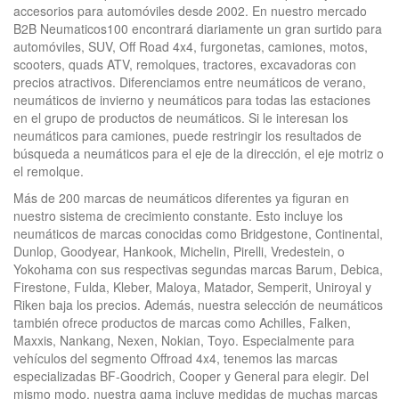
accesorios para automóviles desde 2002. En nuestro mercado
B2B Neumaticos100 encontrará diariamente un gran surtido para
automóviles, SUV, Off Road 4x4, furgonetas, camiones, motos,
scooters, quads ATV, remolques, tractores, excavadoras con
precios atractivos. Diferenciamos entre neumáticos de verano,
neumáticos de invierno y neumáticos para todas las estaciones
en el grupo de productos de neumáticos. Si le interesan los
neumáticos para camiones, puede restringir los resultados de
búsqueda a neumáticos para el eje de la dirección, el eje motriz o
el remolque.
Más de 200 marcas de neumáticos diferentes ya figuran en
nuestro sistema de crecimiento constante. Esto incluye los
neumáticos de marcas conocidas como Bridgestone, Continental,
Dunlop, Goodyear, Hankook, Michelin, Pirelli, Vredestein, o
Yokohama con sus respectivas segundas marcas Barum, Debica,
Firestone, Fulda, Kleber, Maloya, Matador, Semperit, Uniroyal y
Riken baja los precios. Además, nuestra selección de neumáticos
también ofrece productos de marcas como Achilles, Falken,
Maxxis, Nankang, Nexen, Nokian, Toyo. Especialmente para
vehículos del segmento Offroad 4x4, tenemos las marcas
especializadas BF-Goodrich, Cooper y General para elegir. Del
mismo modo, nuestra gama incluye medidas de muchas marcas