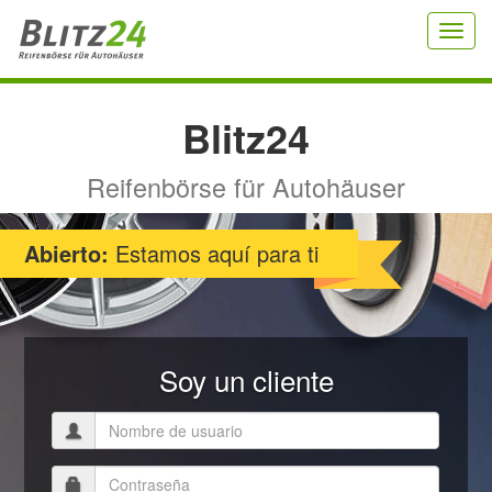
Toggl
navig
Blitz
24
Reifenbörse für Autohäuser
Abierto:
Estamos aquí para ti
Soy un cliente
Nombre
de
usuario
Contraseña