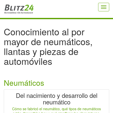
Toggl
navig
Conocimiento al por
mayor de neumáticos,
llantas y piezas de
automóviles
Neumáticos
Del nacimiento y desarrollo del
neumático
Cómo se fabricó el neumático, qué tipos de neumáticos