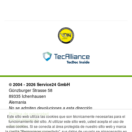
© 2004 - 2026 Service24 GmbH
Günzburger Strasse 58
89335 Ichenhausen
Alemania
No se admiten devoluciones a esta dirección
Política de privacidad
Este sitio web utiliza las cookies que son técnicamente necesarias para el
Pie de imprenta
funcionamiento del sitio. Al utilizar este sitio web, usted acepta el uso de
Contacto
estas cookies. Si se conecta al área protegida de nuestro sitio web y marca
Condiciones Generales
la casilla "Permanecer conectado", sus datos de usuario se almacenarán en